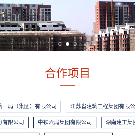
合作项目
筑一局（集团）有限公司
江苏省建筑工程集团有限
份有限公司
中铁六局集团有限公司
湖南建工集