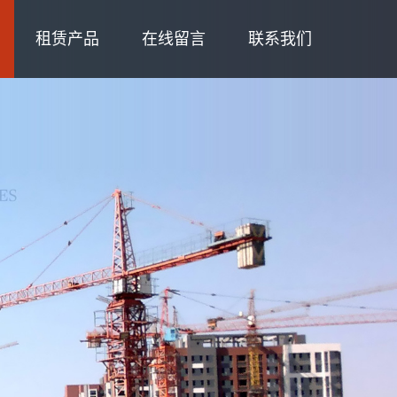
租赁产品
在线留言
联系我们