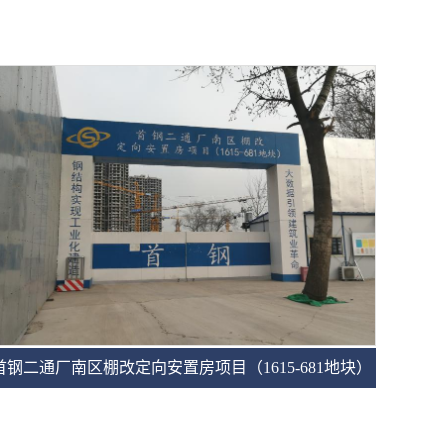
首钢二通厂南区棚改定向安置房项目（1615-681地块）