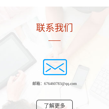
联系我们
邮箱：676460783@qq.com
了解更多