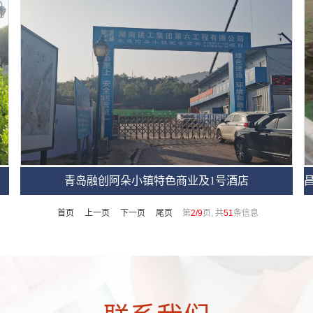
青岛融创阿朵小镇特色商业及1号酒店
首页
上一页
下一页
尾页
第
2/9
页, 共
51
条信息